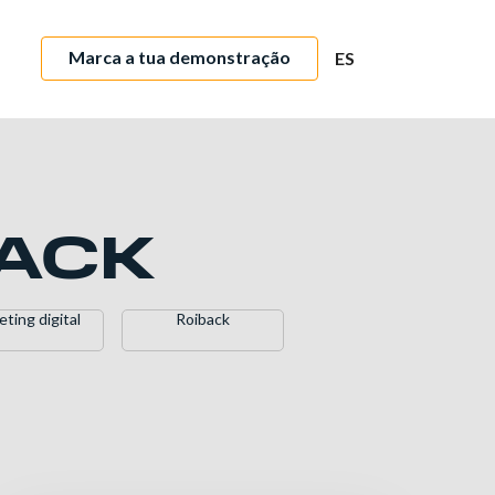
Marca a tua demonstração
ES
BACK
ting digital
Roiback