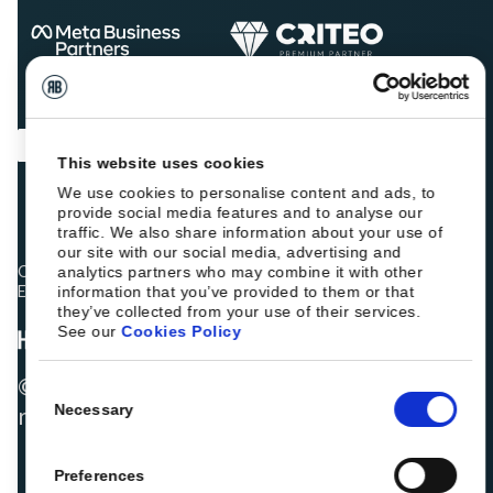
This website uses cookies
We use cookies to personalise content and ads, to
provide social media features and to analyse our
traffic. We also share information about your use of
our site with our social media, advertising and
Os colegas hoteleiros estão a classificar a Roiback como
analytics partners who may combine it with other
Excelente:
information that you’ve provided to them or that
they’ve collected from your use of their services.
See our
Cookies Policy
© 2026 ROIBACK, Inc. Todos os direitos
Consent
Necessary
reservados
Selection
Preferences