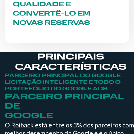
QUALIDADE E
CONVERTÊ-LO EM
NOVAS RESERVAS
PRINCIPAIS
CARACTERÍSTICAS
PARCEIRO PRINCIPAL DO GOOGLE
LICITAÇÃO INTELIGENTE E TODO O
PORTEFÓLIO DO GOOGLE ADS
PARCEIRO PRINCIPAL
DE
GOOGLE
O Roiback está entre os 3% dos parceiros com
melhor desempenho da Google e é o único