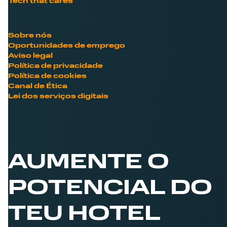
Tech that cares
Sobre nós
Oportunidades de emprego
Aviso legal
Política de privacidade
Política de cookies
Canal de Ética
Lei dos serviços digitais
AUMENTE O
POTENCIAL DO
TEU HOTEL