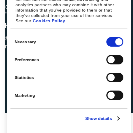
analytics partners who may combine it with other
Os colegas hoteleiros estão a classificar a Roiback como
information that you’ve provided to them or that
Excelente:
they’ve collected from your use of their services.
See our
Cookies Policy
Consent
© 2026 ROIBACK, Inc. Todos os direitos
Necessary
Selection
reservados
Preferences
Statistics
Marketing
Show details