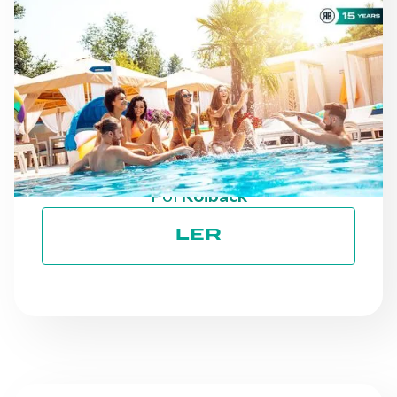
NOTÍCIAS
À MEDIDA QUE A ÉPOCA
AVANÇA: MANTER O
RUMO EM DIREÇÃO AOS
OBJETIVOS ESG
Por
Roiback
LER