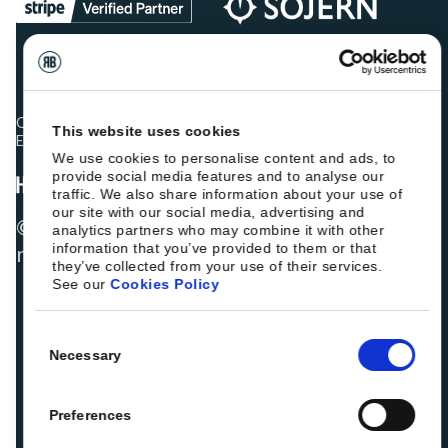
Os colegas hoteleiros estão a classificar a Roiback como
This website uses cookies
Excelente:
We use cookies to personalise content and ads, to
provide social media features and to analyse our
traffic. We also share information about your use of
our site with our social media, advertising and
© 2026 ROIBACK, Inc. Todos os direitos
analytics partners who may combine it with other
information that you’ve provided to them or that
reservados
they’ve collected from your use of their services.
See our
Cookies Policy
Consent
Necessary
Selection
Preferences