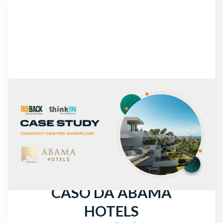
NOTÍCIAS
DE CHAMADAS
PERDIDAS A UM
AUMENTO DE +30% NAS
RECEITAS DIRETAS: O
CASO DA ABAMA
HOTELS