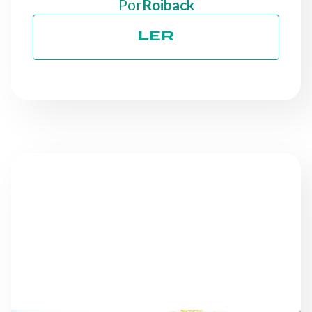
Por
Roiback
LER