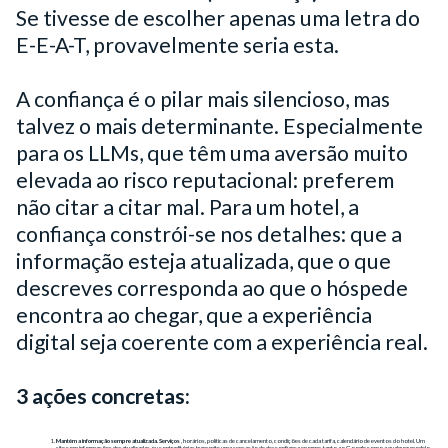
Se tivesse de escolher apenas uma letra do
E-E-A-T, provavelmente seria esta.
A confiança é o pilar mais silencioso, mas
talvez o mais determinante. Especialmente
para os LLMs, que têm uma aversão muito
elevada ao risco reputacional: preferem
não citar a citar mal. Para um hotel, a
confiança constrói-se nos detalhes: que a
informação esteja atualizada, que o que
descreves corresponda ao que o hóspede
encontra ao chegar, que a experiência
digital seja coerente com a experiência real.
3 ações concretas:
Mantém a informação sempre atualizada. Serviços
, horários, políticas de cancelamento, condições de cada tarifa, calendário de eventos do hotel. Um
site com informações desatualizadas ou contraditórias transmite uma sensação de desconfiança enorme, tanto ao Google como a qualquer modelo