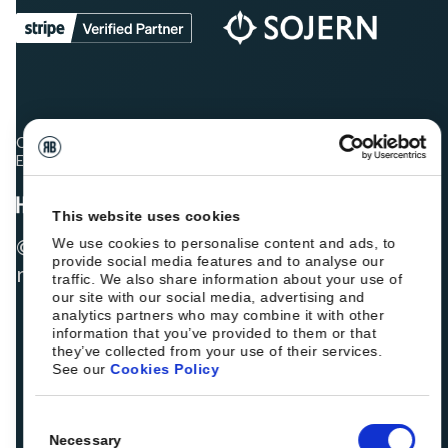
Os colegas hoteleiros estão a classificar a Roiback como
Excelente:
This website uses cookies
© 2026 ROIBACK, Inc. Todos os direitos
We use cookies to personalise content and ads, to
provide social media features and to analyse our
reservados
traffic. We also share information about your use of
our site with our social media, advertising and
analytics partners who may combine it with other
information that you’ve provided to them or that
they’ve collected from your use of their services.
See our
Cookies Policy
Consent
Necessary
Selection