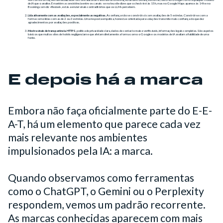
de IA que o analise. E mantém a consistência entre os canais: se no teu site dizes que o check-in é às 15h, mas no Google Maps aparece às 14h e no
Booking.com diz «flexível», estás a enviar sinais contraditórios que os LLMs percebem.
Lida ativamente com as avaliações, especialmente as negativas. A
confiança não se constrói só com avaliações de 5 estrelas. Constrói-se com a
forma como lidas com as de 2 ou 3 estrelas. Uma resposta empática, honesta e orientada para soluções transmite mais confiança do que dez
agradecimentos por avaliações positivas.
Mostra sinais de transparência. HTTPS
, política de privacidade clara, dados de contacto reais e verificáveis, informações legais completas. São aspetos
básicos que muitos sites de hotéis negligenciam e que afetam diretamente a forma como o Google e os modelos de IA avaliam a fiabilidade de uma
fonte.
E depois há a marca
Embora não faça oficialmente parte do E-E-
A-T, há um elemento que parece cada vez
mais relevante nos ambientes
impulsionados pela IA: a marca.
Quando observamos como ferramentas
como o ChatGPT, o Gemini ou o Perplexity
respondem, vemos um padrão recorrente.
As marcas conhecidas aparecem com mais