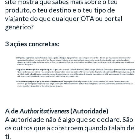
site mostra que sabes mais sobre o teu
produto, o teu destino e o teu tipo de
viajante do que qualquer OTA ou portal
genérico?
3 ações concretas:
Dirige-te a segmentos específicos, não a toda a gente. Não digas
algo genérico como «viagens em família»: diz
«por que é que o nosso hotel é a melhor
opção para famílias com crianças dos 3 aos 8 anos no sul de Maiorca»
, com argumentos concretos, informações detalhadas sobre as instalações e
diferenças reais em relação à concorrência. Quanto mais específico for o conteúdo, mais útil será para o utilizador e mais relevante para o modelo que
constrói a resposta.
Explica os detalhes que mais ninguém explica. O que
torna o vosso colchão diferente
?
Por que é que a orientação de certos quartos é melhor em julho?
Qual é a diferença real entre o vosso regime de meia pensão e o da concorrência? O conhecimento do produto é o ativo de SEO mais subvalorizado de
um site hoteleiro. E publica com assinatura: um artigo assinado por «María González, diretora de operações, com 12 anos de experiência na hotelaria»
demonstra
competência.
Um artigo assinado por «a equipa de marketing», não.
Responde às perguntas que os hóspedes realmente fazem. As
perguntas que chegam à receção, ao call center ou por e-mail são exatamente as
mesmas que os viajantes escrevem no Google e no ChatGPT. Se responderes melhor do que ninguém, com mais pormenores, mais discernimento e
mais contexto, vais posicionar-te melhor do que ninguém.
A de
Authoritativeness
(Autoridade)
A autoridade não é algo que se declare. São
os outros que a constroem quando falam de
ti.