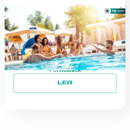
NOTÍCIAS
À MEDIDA QUE A ÉPOCA
AVANÇA: MANTER O
RUMO EM DIREÇÃO AOS
OBJETIVOS ESG
Por
Roiback
LER