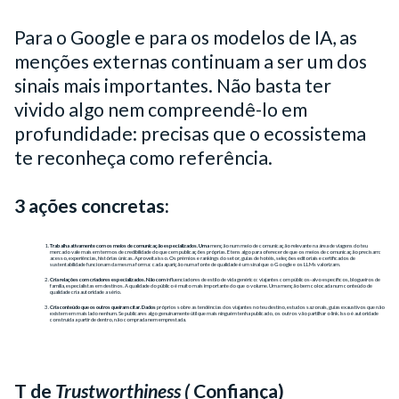
Para o Google e para os modelos de IA, as
menções externas continuam a ser um dos
sinais mais importantes. Não basta ter
vivido algo nem compreendê-lo em
profundidade: precisas que o ecossistema
te reconheça como referência.
3 ações concretas:
Trabalha ativamente com os meios de comunicação especializados. Uma
menção num meio de comunicação relevante na área de viagens do teu
mercado vale mais em termos de credibilidade do que cem publicações próprias. E tens algo para oferecer de que os meios de comunicação precisam:
acesso, experiências, histórias únicas. Aproveita isso. Os prémios e rankings do setor, guias de hotéis, seleções editoriais e certificados de
sustentabilidade funcionam da mesma forma: cada aparição numa fonte de qualidade é um sinal que o Google e os LLMs valorizam.
Cria relações com criadores especializados. Não com
influenciadores de estilo de vida genérico: viajantes com públicos-alvo específicos, blogueiros de
família, especialistas em destinos. A qualidade do público é muito mais importante do que o volume. Uma menção bem colocada num conteúdo de
qualidade cria autoridade a sério.
Cria conteúdo que os outros queiram citar. Dados
próprios sobre as tendências dos viajantes no teu destino, estudos sazonais, guias exaustivos que não
existem em mais lado nenhum. Se publicares algo genuinamente útil que mais ninguém tenha publicado, os outros vão partilhar o link. Isso é autoridade
construída a partir de dentro, não comprada nem emprestada.
T de
Trustworthiness (
Confiança)