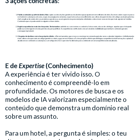
3 ações concretas:
Publica conteúdo a partir de dentro. Não
copies as descrições genéricas do destino que já aparecem em milhares de sites. Escreve sobre o que se passa
no hotel em cada época do ano, o que a tua equipa recomenda, o que torna a tua zona diferente aos olhos de quem lá vive. Um artigo assinado pelo teu
chef a explicar de onde vêm os produtos que ele usa, ou um guia do responsável pelas atividades a descrever a excursão que mais agrada às famílias.
Conteúdo que só pode existir se alguém o tiver vivido.
Regista experiências reais dos hóspedes. Testemunhos
autênticos com nomes e contexto, fotos reais, não as de catálogo: aquelas que o hóspede
publicou no Instagram e te deu permissão para partilhar. As experiências verificáveis são um sinal de credibilidade que nenhum conteúdo gerado
consegue reproduzir.
Cria guias de destinos com o teu próprio critério. «Os
restaurantes que
o
nosso
concierge
recomenda
após
dez anos a atender viajantes» é infinitamente
mais valioso do que mais um artigo genérico sobre o que ver em Maiorca. É o teu próprio critério que distingue a experiência da informação copiada. E
atualiza esse conteúdo a cada época: um artigo de 2021 que não foi alterado passa a ideia de ser uma experiência desatualizada.
E de
Expertise
(Conhecimento)
A experiência é ter vivido isso. O
conhecimento é compreendê-lo em
profundidade. Os motores de busca e os
modelos de IA valorizam especialmente o
conteúdo que demonstra um domínio real
sobre um assunto.
Para um hotel, a pergunta é simples: o teu