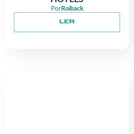
Por
Roiback
LER