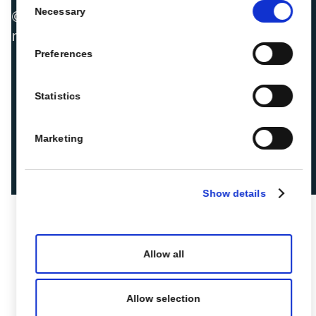
Necessary
© 2026 ROIBACK, Inc. Todos os direitos
Selection
reservados
Preferences
Statistics
Marketing
Show details
Allow all
Allow selection