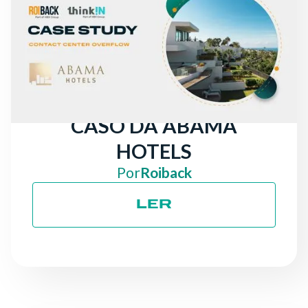
NOTÍCIAS
DE CHAMADAS
PERDIDAS A UM
AUMENTO DE +30% NAS
RECEITAS DIRETAS: O
CASO DA ABAMA
HOTELS
Por
Roiback
LER