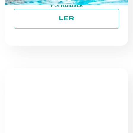
Por
Roiback
LER