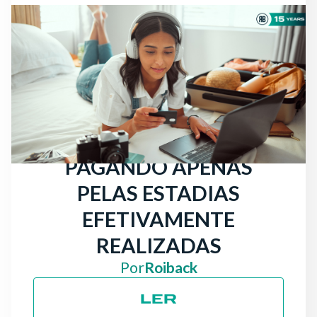
NOTÍCIAS
AINDA HÁ VIAJANTES À
PROCURA DE HOTEL:
CONSEGUE MAIS
RESERVAS DIRETAS
PAGANDO APENAS
PELAS ESTADIAS
EFETIVAMENTE
REALIZADAS
Por
Roiback
LER