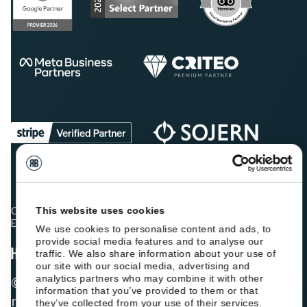
This website uses cookies
Os colegas hoteleiros estão a classificar a Roiback como
Excelente:
We use cookies to personalise content and ads, to
provide social media features and to analyse our
traffic. We also share information about your use of
our site with our social media, advertising and
analytics partners who may combine it with other
© 2026 ROIBACK, Inc. Todos os direitos
information that you’ve provided to them or that
reservados
they’ve collected from your use of their services.