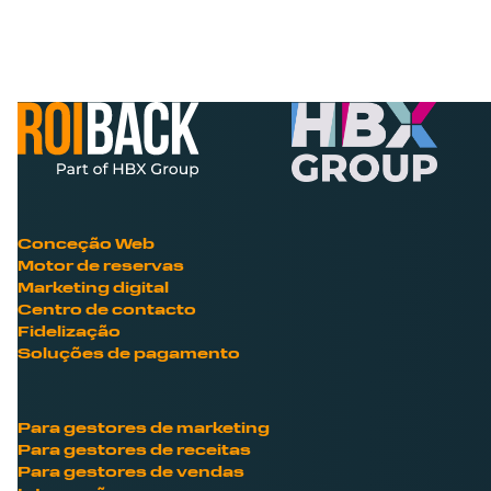
Conceção Web
Motor de reservas
Marketing digital
Centro de contacto
Fidelização
Soluções de pagamento
Para gestores de marketing
Para gestores de receitas
Para gestores de vendas