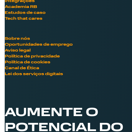
Integrações
Academia RB
Estudos de caso
Tech that cares
Sobre nós
Oportunidades de emprego
Aviso legal
Política de privacidade
Política de cookies
Canal de Ética
Lei dos serviços digitais
AUMENTE O
POTENCIAL DO