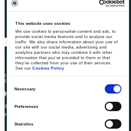
This website uses cookies
We use cookies to personalise content and ads, to
provide social media features and to analyse our
traffic. We also share information about your use of
our site with our social media, advertising and
analytics partners who may combine it with other
information that you’ve provided to them or that
they’ve collected from your use of their services.
See our
Cookies Policy
Os colegas hoteleiros estão a classificar a Roiback como
Excelente:
Consent
Necessary
Selection
© 2026 ROIBACK, Inc. Todos os direitos
Preferences
reservados
Statistics