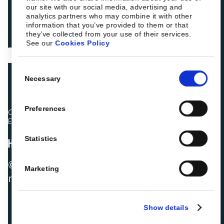
our site with our social media, advertising and
analytics partners who may combine it with other
information that you’ve provided to them or that
they’ve collected from your use of their services.
See our
Cookies Policy
Consent
Necessary
Selection
Preferences
Os colegas hoteleiros estão a classificar a Roiback como
Excelente:
Statistics
© 2026 ROIBACK, Inc. Todos os direitos
Marketing
reservados
Show details