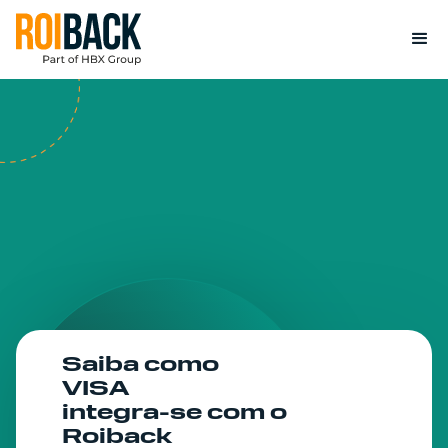
Saiba como
VISA
integra-se com o
Roiback