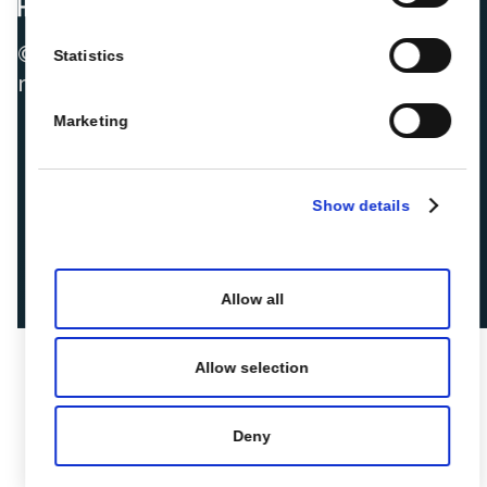
© 2026 ROIBACK, Inc. Todos os direitos
Statistics
reservados
Marketing
Show details
Allow all
Allow selection
Deny