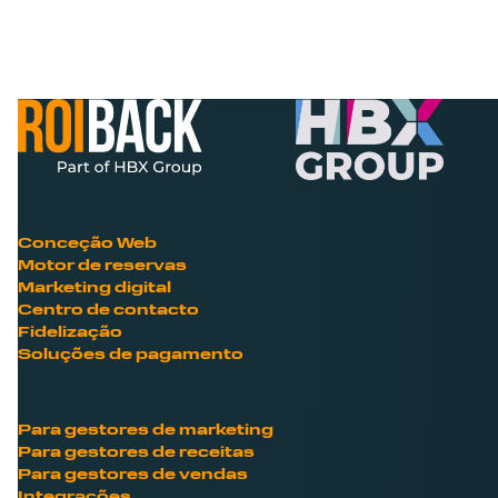
Conceção Web
Motor de reservas
Marketing digital
Centro de contacto
Fidelização
Soluções de pagamento
Para gestores de marketing
Para gestores de receitas
Para gestores de vendas
Integrações