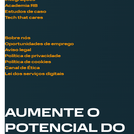
Academia RB
Estudos de caso
Tech that cares
Sobre nós
Oportunidades de emprego
Aviso legal
Política de privacidade
Política de cookies
Canal de Ética
Lei dos serviços digitais
AUMENTE O
POTENCIAL DO