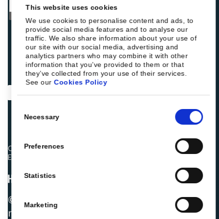
This website uses cookies
We use cookies to personalise content and ads, to
provide social media features and to analyse our
traffic. We also share information about your use of
our site with our social media, advertising and
analytics partners who may combine it with other
information that you’ve provided to them or that
they’ve collected from your use of their services.
See our
Cookies Policy
Consent
Necessary
Selection
Preferences
Os colegas hoteleiros estão a classificar a Roiback como
Excelente:
Statistics
© 2026 ROIBACK, Inc. Todos os direitos
Marketing
reservados