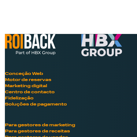
Conceção Web
Motor de reservas
Marketing digital
Centro de contacto
Fidelização
Soluções de pagamento
Para gestores de marketing
Para gestores de receitas