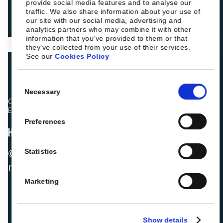
provide social media features and to analyse our
traffic. We also share information about your use of
our site with our social media, advertising and
analytics partners who may combine it with other
information that you’ve provided to them or that
they’ve collected from your use of their services.
See our
Cookies Policy
Consent
Necessary
Selection
Os colegas hoteleiros estão a classificar a Roiback como
Excelente:
Preferences
© 2026 ROIBACK, Inc. Todos os direitos
Statistics
reservados
Marketing
Show details